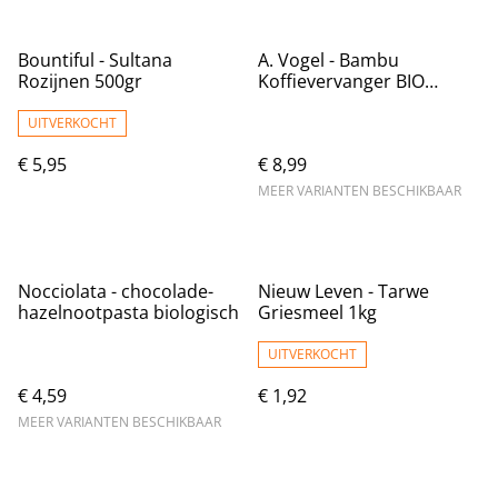
Bountiful - Sultana
A. Vogel - Bambu
Rozijnen 500gr
Koffievervanger BIO
Cafeïnevrij
UITVERKOCHT
€ 5,95
€ 8,99
MEER VARIANTEN BESCHIKBAAR
Nocciolata - chocolade-
Nieuw Leven - Tarwe
hazelnootpasta biologisch
Griesmeel 1kg
UITVERKOCHT
€ 4,59
€ 1,92
MEER VARIANTEN BESCHIKBAAR