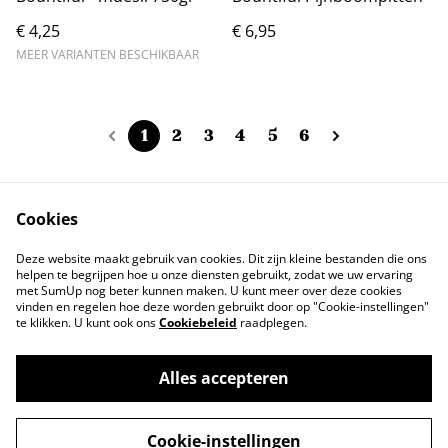
€ 4,25
€ 6,95
MEER VARIANTEN BESCHIKBAAR
1
2
3
4
5
6
Cookies
Contact
Voorwaarden
Deze website maakt gebruik van cookies. Dit zijn kleine bestanden die ons
Privacybeleid
Cookiebeleid
helpen te begrijpen hoe u onze diensten gebruikt, zodat we uw ervaring
met SumUp nog beter kunnen maken. U kunt meer over deze cookies
vinden en regelen hoe deze worden gebruikt door op "Cookie-instellingen"
te klikken. U kunt ook ons
Cookiebeleid
raadplegen.
Alles accepteren
©
2026
Tindahan Reform
Cookie-instellingen