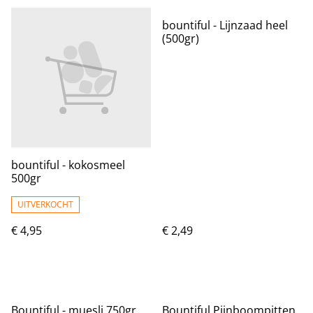
bountiful - Lijnzaad heel
(500gr)
bountiful - kokosmeel
500gr
UITVERKOCHT
€ 4,95
€ 2,49
Bountiful - muesli 750gr
Bountiful Pijnboompitten