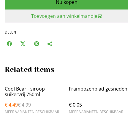
Nu kopen
Toevoegen aan winkelmandje
DELEN
Related items
%
Cool Bear - siroop
Frambozenblad gesneden
suikervrij 750ml
€ 4,49
€ 4,99
€ 0,05
MEER VARIANTEN BESCHIKBAAR
MEER VARIANTEN BESCHIKBAAR