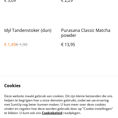
€ 3,09
€ 2,29
%
Idyl Tandenstoker (dun)
Purasana Classic Matcha
powder
€ 1,49
€ 1,99
€ 13,95
Cookies
Contact
Voorwaarden
Deze website maakt gebruik van cookies. Dit zijn kleine bestanden die ons
Privacybeleid
Cookiebeleid
helpen te begrijpen hoe u onze diensten gebruikt, zodat we uw ervaring
met SumUp nog beter kunnen maken. U kunt meer over deze cookies
vinden en regelen hoe deze worden gebruikt door op "Cookie-instellingen"
te klikken. U kunt ook ons
Cookiebeleid
raadplegen.