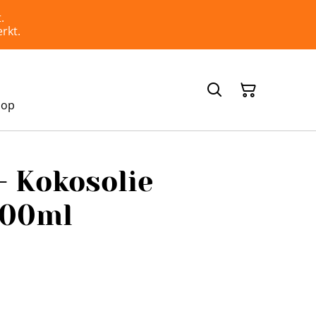
.
rkt.
hop
- Kokosolie
500ml