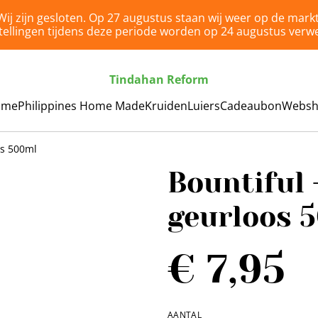
Wij zijn gesloten. Op 27 augustus staan wij weer op de markt
tellingen tijdens deze periode worden op 24 augustus verwe
Tindahan Reform
ome
Philippines Home Made
Kruiden
Luiers
Cadeaubon
Webs
os 500ml
Bountiful 
geurloos 
€ 7,95
AANTAL