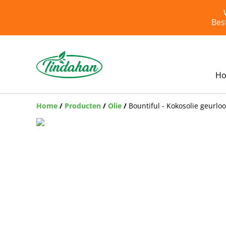
Bes
H
Home
/
Producten
/
Olie
/
Bountiful - Kokosolie geurlo