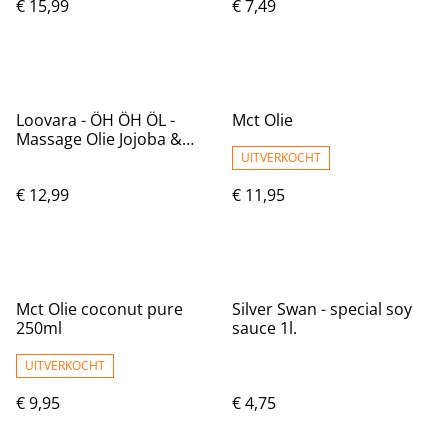
€ 15,99
€ 7,49
Loovara - ÖH ÖH ÖL -
Mct Olie
Massage Olie Jojoba &
Almond
UITVERKOCHT
€ 12,99
€ 11,95
Mct Olie coconut pure
Silver Swan - special soy
250ml
sauce 1l.
UITVERKOCHT
€ 9,95
€ 4,75