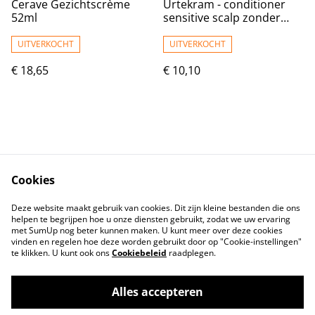
Cerave Gezichtscrème
Urtekram - conditioner
52ml
sensitive scalp zonder
geur
UITVERKOCHT
UITVERKOCHT
€ 18,65
€ 10,10
Cookies
Contact
Voorwaarden
Deze website maakt gebruik van cookies. Dit zijn kleine bestanden die ons
Privacybeleid
Cookiebeleid
helpen te begrijpen hoe u onze diensten gebruikt, zodat we uw ervaring
met SumUp nog beter kunnen maken. U kunt meer over deze cookies
vinden en regelen hoe deze worden gebruikt door op "Cookie-instellingen"
te klikken. U kunt ook ons
Cookiebeleid
raadplegen.
Alles accepteren
©
2026
Tindahan Reform