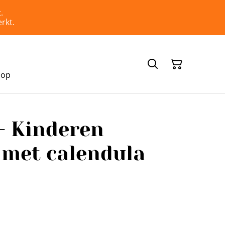
.
rkt.
hop
- Kinderen
 met calendula