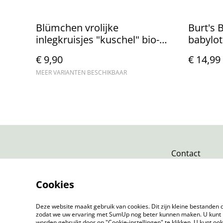
Blümchen vrolijke
Burt's 
inlegkruisjes "kuschel" bio-
babylot
katoen
€ 9,90
€ 14,99
MEER VARIANTEN BESCHIKBAAR
Contact
Cookies
Deze website maakt gebruik van cookies. Dit zijn kleine bestanden d
zodat we uw ervaring met SumUp nog beter kunnen maken. U kunt 
worden gebruikt door op "Cookie-instellingen" te klikken. U kunt oo