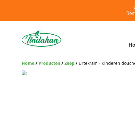
Bes
H
Home
/
Producten
/
Zeep
/
Urtekram - Kinderen douch