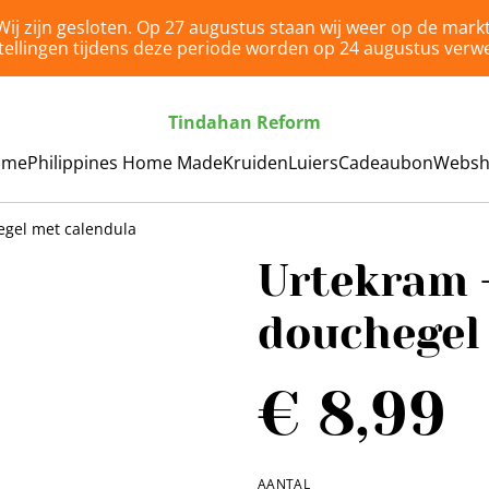
Wij zijn gesloten. Op 27 augustus staan wij weer op de markt
tellingen tijdens deze periode worden op 24 augustus verwe
Tindahan Reform
ome
Philippines Home Made
Kruiden
Luiers
Cadeaubon
Webs
egel met calendula
Urtekram 
douchegel
€ 8,99
AANTAL