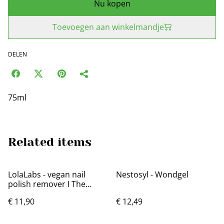
Nu kopen
Toevoegen aan winkelmandje
DELEN
75ml
Related items
LolaLabs - vegan nail
Nestosyl - Wondgel
polish remover I The
polish is off
€ 11,90
€ 12,49