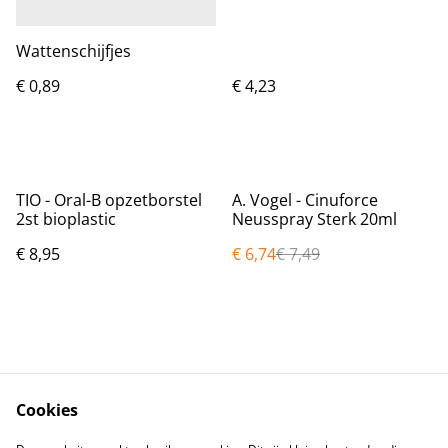
Wattenschijfjes
€ 0,89
€ 4,23
%
TIO - Oral-B opzetborstel
A. Vogel - Cinuforce
2st bioplastic
Neusspray Sterk 20ml
€ 8,95
€ 6,74
€ 7,49
Cookies
Contact
Voorwaarden