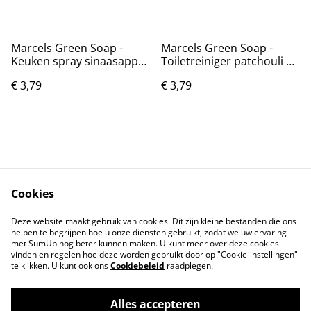
Marcels Green Soap -
Marcels Green Soap -
Keuken spray sinaasappel
Toiletreiniger patchouli en
en Jasmijn 500ml
cranberry 750ml
€ 3,79
€ 3,79
Cookies
Contact
Voorwaarden
Deze website maakt gebruik van cookies. Dit zijn kleine bestanden die ons
Privacybeleid
Cookiebeleid
helpen te begrijpen hoe u onze diensten gebruikt, zodat we uw ervaring
met SumUp nog beter kunnen maken. U kunt meer over deze cookies
vinden en regelen hoe deze worden gebruikt door op "Cookie-instellingen"
te klikken. U kunt ook ons
Cookiebeleid
raadplegen.
Alles accepteren