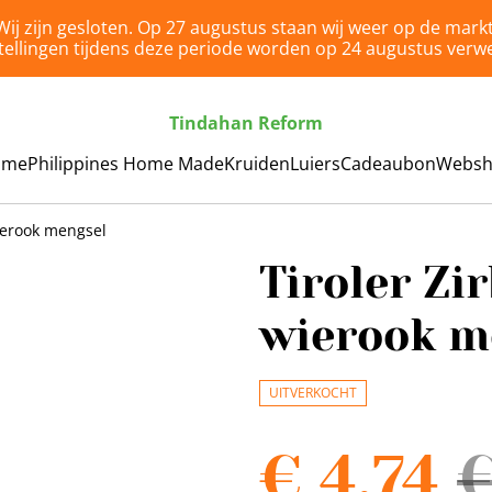
Wij zijn gesloten. Op 27 augustus staan wij weer op de markt
tellingen tijdens deze periode worden op 24 augustus verwe
Tindahan Reform
ome
Philippines Home Made
Kruiden
Luiers
Cadeaubon
Webs
wierook mengsel
Tiroler Zi
wierook m
UITVERKOCHT
€ 4,74
€