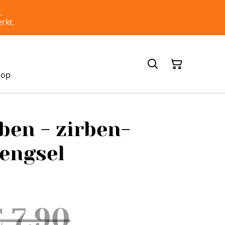
.
rkt.
hop
rben - zirben-
engsel
 7,90