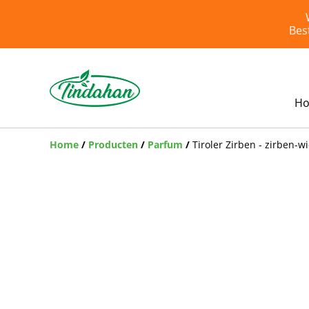
Bes
H
Home
/
Producten
/
Parfum
/
Tiroler Zirben - zirben-