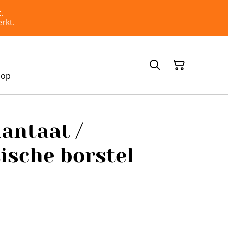
.
rkt.
hop
lantaat /
ische borstel