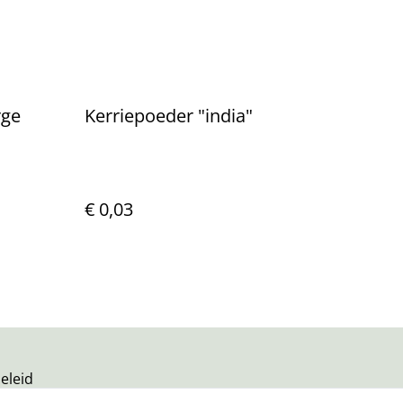
rge
Kerriepoeder "india"
€ 0,03
eleid