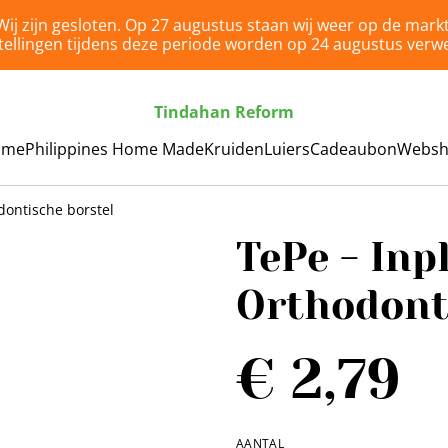
Wij zijn gesloten. Op 27 augustus staan wij weer op de markt
tellingen tijdens deze periode worden op 24 augustus verwe
Tindahan Reform
ome
Philippines Home Made
Kruiden
Luiers
Cadeaubon
Webs
dontische borstel
TePe - Inp
Orthodont
€ 2,79
AANTAL