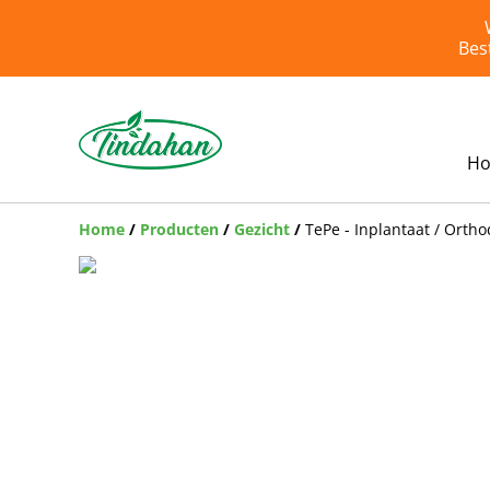
Bes
H
Home
/
Producten
/
Gezicht
/
TePe - Inplantaat / Ortho