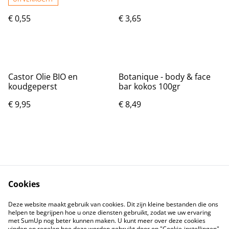
€ 0,55
€ 3,65
Castor Olie BIO en
Botanique - body & face
koudgeperst
bar kokos 100gr
€ 9,95
€ 8,49
Cookies
Contact
Voorwaarden
Deze website maakt gebruik van cookies. Dit zijn kleine bestanden die ons
Privacybeleid
Cookiebeleid
helpen te begrijpen hoe u onze diensten gebruikt, zodat we uw ervaring
met SumUp nog beter kunnen maken. U kunt meer over deze cookies
vinden en regelen hoe deze worden gebruikt door op "Cookie-instellingen"