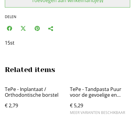
Toevoegen aan winkelmandje
DELEN
15st
Related items
TePe - Inplantaat /
TePe - Tandpasta Puur
Orthodontische borstel
voor de gevoelige en
droge mond
€ 2,79
€ 5,29
MEER VARIANTEN BESCHIKBAAR