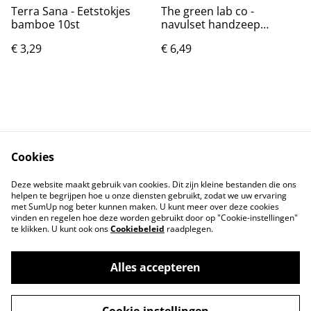
Terra Sana - Eetstokjes
The green lab co -
bamboe 10st
navulset handzeep
bergamot vanille
€ 3,29
€ 6,49
Cookies
Contact
Voorwaarden
Deze website maakt gebruik van cookies. Dit zijn kleine bestanden die ons
Privacybeleid
Cookiebeleid
helpen te begrijpen hoe u onze diensten gebruikt, zodat we uw ervaring
met SumUp nog beter kunnen maken. U kunt meer over deze cookies
vinden en regelen hoe deze worden gebruikt door op "Cookie-instellingen"
te klikken. U kunt ook ons
Cookiebeleid
raadplegen.
Alles accepteren
©
2026
Tindahan Reform