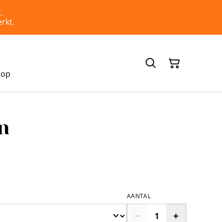
.
rkt.
hop
n
AANTAL