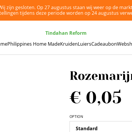
Wij zijn gesloten. Op 27 augustus staan wij weer op de markt
tellingen tijdens deze periode worden op 24 augustus verwe
Tindahan Reform
ome
Philippines Home Made
Kruiden
Luiers
Cadeaubon
Webs
Rozemarij
€ 0,05
OPTION