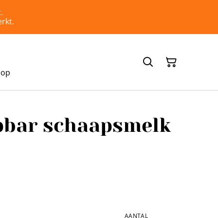
.
rkt.
hop
epbar schaapsmelk
AANTAL