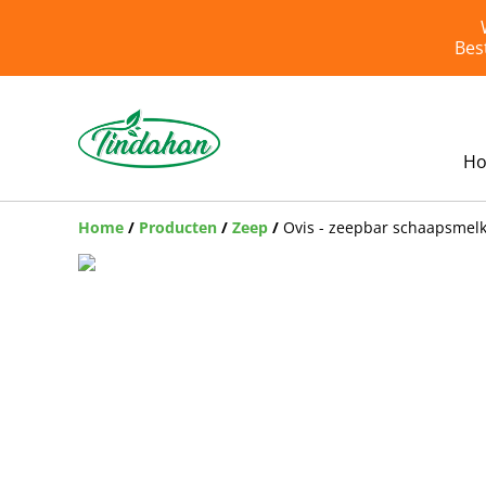
Bes
H
Home
/
Producten
/
Zeep
/
Ovis - zeepbar schaapsmelk