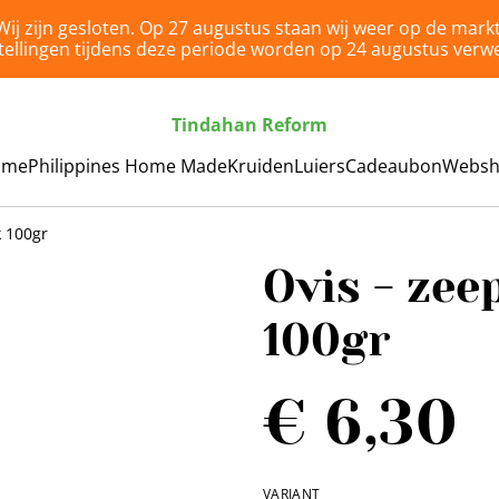
Wij zijn gesloten. Op 27 augustus staan wij weer op de markt
tellingen tijdens deze periode worden op 24 augustus verwe
Tindahan Reform
ome
Philippines Home Made
Kruiden
Luiers
Cadeaubon
Webs
 100gr
Ovis - ze
100gr
€ 6,30
VARIANT