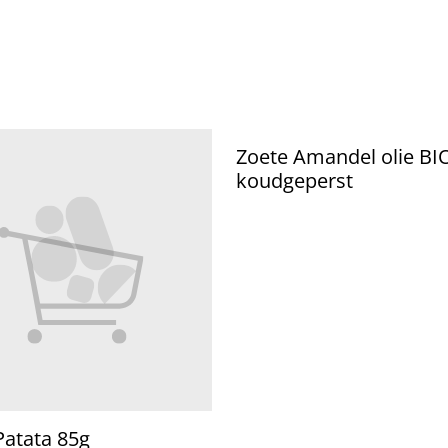
Zoete Amandel olie BI
koudgeperst
Patata 85g