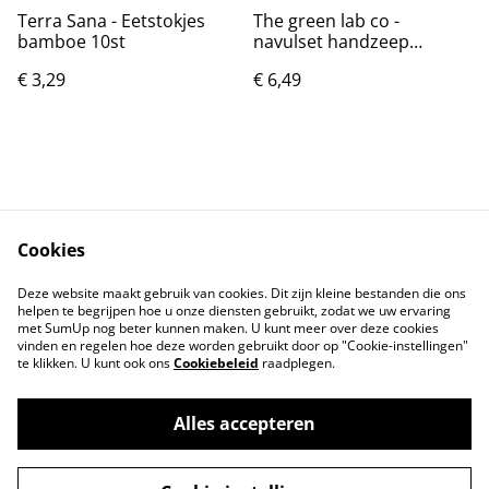
Terra Sana - Eetstokjes
The green lab co -
bamboe 10st
navulset handzeep
bergamot vanille
€ 3,29
€ 6,49
Cookies
Contact
Voorwaarden
Deze website maakt gebruik van cookies. Dit zijn kleine bestanden die ons
Privacybeleid
Cookiebeleid
helpen te begrijpen hoe u onze diensten gebruikt, zodat we uw ervaring
met SumUp nog beter kunnen maken. U kunt meer over deze cookies
vinden en regelen hoe deze worden gebruikt door op "Cookie-instellingen"
te klikken. U kunt ook ons
Cookiebeleid
raadplegen.
Alles accepteren
©
2026
Tindahan Reform