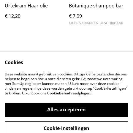
Urtekram Haar olie
Botanique shampoo bar
€ 12,20
€ 7,99
MEER VARIANTEN BESCHIKBAAR
Cookies
Contact
Voorwaarden
Deze website maakt gebruik van cookies. Dit zijn kleine bestanden die ons
Privacybeleid
Cookiebeleid
helpen te begrijpen hoe u onze diensten gebruikt, zodat we uw ervaring
met SumUp nog beter kunnen maken. U kunt meer over deze cookies
vinden en regelen hoe deze worden gebruikt door op "Cookie-instellingen"
te klikken. U kunt ook ons
Cookiebeleid
raadplegen.
Alles accepteren
©
2026
Tindahan Reform
Cookie-instellingen
powered by