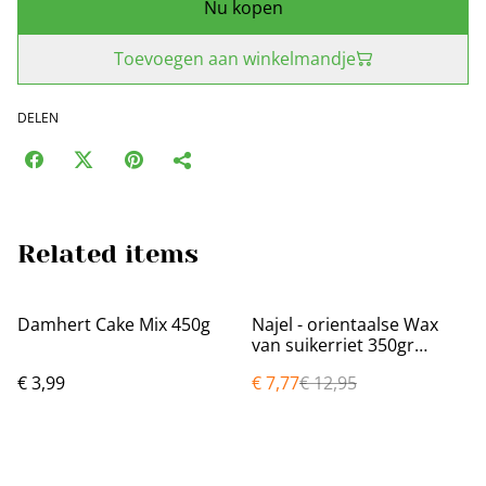
Nu kopen
Toevoegen aan winkelmandje
DELEN
Related items
%
Damhert Cake Mix 450g
Najel - orientaalse Wax
van suikerriet 350gr
OP=OP prijs
€ 3,99
€ 7,77
€ 12,95