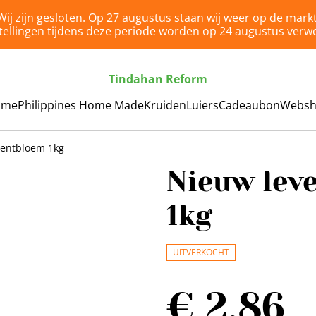
Wij zijn gesloten. Op 27 augustus staan wij weer op de markt
tellingen tijdens deze periode worden op 24 augustus verwe
Tindahan Reform
ome
Philippines Home Made
Kruiden
Luiers
Cadeaubon
Webs
tentbloem 1kg
Nieuw lev
1kg
UITVERKOCHT
€ 2,86