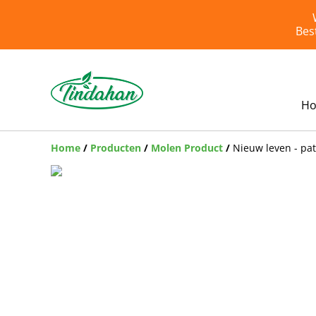
Bes
H
Home
/
Producten
/
Molen Product
/
Nieuw leven - pa