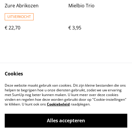
Zure Abrikozen
Mielbio Trio
UITVERKOCHT
€ 22,70
€ 3,95
Cookies
Contact
Voorwaarden
Deze website maakt gebruik van cookies. Dit zijn kleine bestanden die ons
Privacybeleid
Cookiebeleid
helpen te begrijpen hoe u onze diensten gebruikt, zodat we uw ervaring
met SumUp nog beter kunnen maken. U kunt meer over deze cookies
vinden en regelen hoe deze worden gebruikt door op "Cookie-instellingen"
te klikken. U kunt ook ons
Cookiebeleid
raadplegen.
Alles accepteren
©
2026
Tindahan Reform