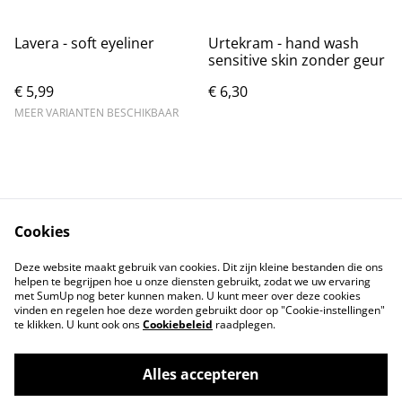
Lavera - soft eyeliner
Urtekram - hand wash
sensitive skin zonder geur
€ 5,99
€ 6,30
MEER VARIANTEN BESCHIKBAAR
Cookies
Contact
Voorwaarden
Deze website maakt gebruik van cookies. Dit zijn kleine bestanden die ons
Privacybeleid
Cookiebeleid
helpen te begrijpen hoe u onze diensten gebruikt, zodat we uw ervaring
met SumUp nog beter kunnen maken. U kunt meer over deze cookies
vinden en regelen hoe deze worden gebruikt door op "Cookie-instellingen"
te klikken. U kunt ook ons
Cookiebeleid
raadplegen.
Alles accepteren
©
2026
Tindahan Reform