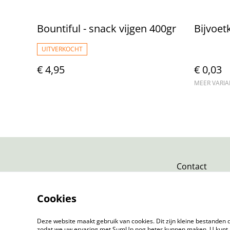
Bountiful - snack vijgen 400gr
Bijvoet
UITVERKOCHT
€ 4,95
€ 0,03
MEER VARI
Contact
Cookies
Deze website maakt gebruik van cookies. Dit zijn kleine bestanden d
zodat we uw ervaring met SumUp nog beter kunnen maken. U kunt 