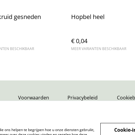
kruid gesneden
Hopbel heel
€ 0,04
ANTEN BESCHIKBAAR
MEER VARIANTEN BESCHIKBAAR
Voorwaarden
Privacybeleid
Cookieb
Cookie-i
ie ons helpen te begrijpen hoe u onze diensten gebruikt,
meer over deze cookies vinden en regelen hoe deze