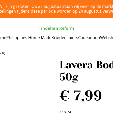
Wij zijn gesloten. Op 27 augustus staan wij weer op de markt
tellingen tijdens deze periode worden op 24 augustus verwe
Tindahan Reform
ome
Philippines Home Made
Kruiden
Luiers
Cadeaubon
Webs
50g
Lavera Bo
50g
€ 7,99
AANTAL