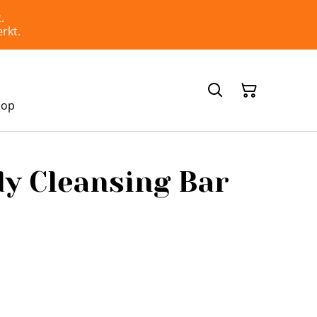
.
rkt.
hop
dy Cleansing Bar