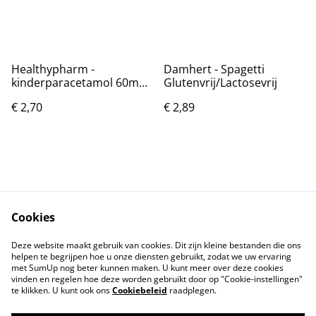
Healthypharm -
Damhert - Spagetti
kinderparacetamol 60mg
Glutenvrij/Lactosevrij
zetpil vanaf 3mnd
€ 2,70
€ 2,89
Cookies
Contact
Voorwaarden
Deze website maakt gebruik van cookies. Dit zijn kleine bestanden die ons
Privacybeleid
Cookiebeleid
helpen te begrijpen hoe u onze diensten gebruikt, zodat we uw ervaring
met SumUp nog beter kunnen maken. U kunt meer over deze cookies
vinden en regelen hoe deze worden gebruikt door op "Cookie-instellingen"
te klikken. U kunt ook ons
Cookiebeleid
raadplegen.