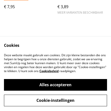
€ 7,95
€ 3,89
MEER VARIANTEN BESCHIKBAAR
Cookies
Contact
Voorwaarden
Deze website maakt gebruik van cookies. Dit zijn kleine bestanden die ons
Privacybeleid
Cookiebeleid
helpen te begrijpen hoe u onze diensten gebruikt, zodat we uw ervaring
met SumUp nog beter kunnen maken. U kunt meer over deze cookies
vinden en regelen hoe deze worden gebruikt door op "Cookie-instellingen"
te klikken. U kunt ook ons
Cookiebeleid
raadplegen.
Alles accepteren
©
2026
Tindahan Reform
Cookie-instellingen
powered by