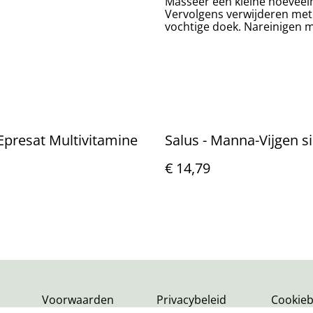
Masseer een kleine hoeveelh
Vervolgens verwijderen met 
vochtige doek. Nareinigen m
 Epresat Multivitamine
Salus - Manna-Vijgen s
€ 14,79
Voorwaarden
Privacybeleid
Cookieb