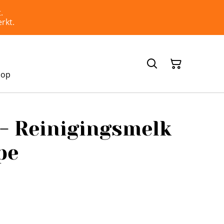
.
rkt.
hop
- Reinigingsmelk
pe