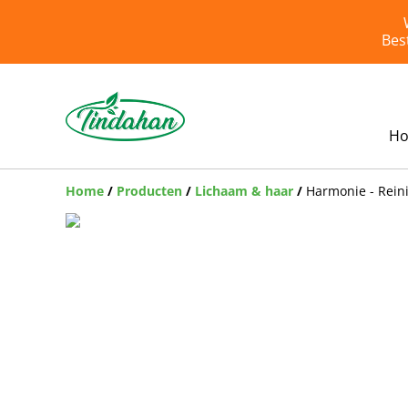
Bes
H
Home
/
Producten
/
Lichaam & haar
/
Harmonie - Rein