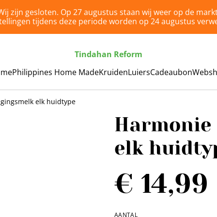
Wij zijn gesloten. Op 27 augustus staan wij weer op de markt
tellingen tijdens deze periode worden op 24 augustus verwe
Tindahan Reform
ome
Philippines Home Made
Kruiden
Luiers
Cadeaubon
Webs
igingsmelk elk huidtype
Harmonie 
elk huidty
€ 14,99
AANTAL