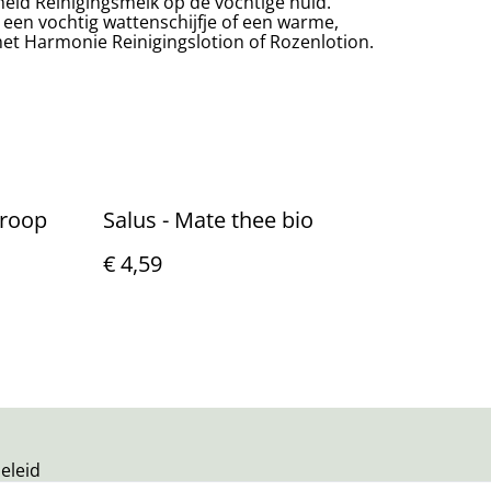
eid Reinigingsmelk op de vochtige huid.
een vochtig wattenschijfje of een warme,
et Harmonie Reinigingslotion of Rozenlotion.
iroop
Salus - Mate thee bio
€ 4,59
eleid