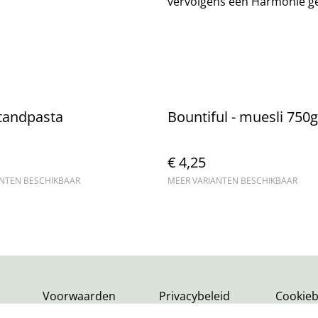
vervolgens een Harmonie g
tandpasta
Bountiful - muesli 750g
€ 4,25
ANTEN BESCHIKBAAR
MEER VARIANTEN BESCHIKBAAR
Voorwaarden
Privacybeleid
Cookieb