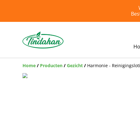
Bes
H
Home
/
Producten
/
Gezicht
/
Harmonie - Reinigingslot