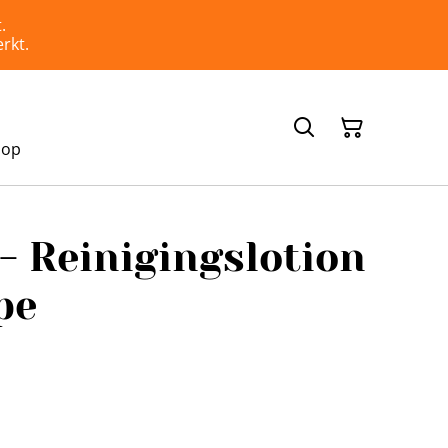
.
rkt.
hop
- Reinigingslotion
pe