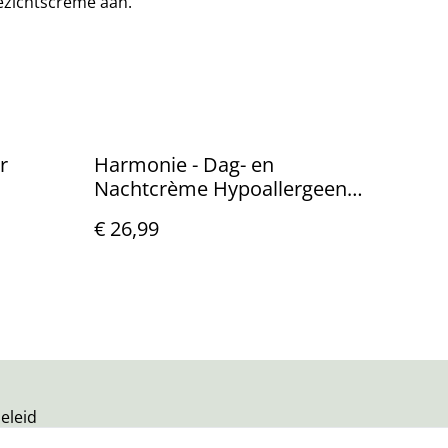
ezichtscrème aan.
r
Harmonie - Dag- en
Nachtcrème Hypoallergeen
voor zeer gevoelige huid
€ 26,99
eleid