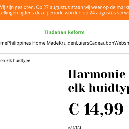
Wij zijn gesloten. Op 27 augustus staan wij weer op de markt
tellingen tijdens deze periode worden op 24 augustus verwe
Tindahan Reform
ome
Philippines Home Made
Kruiden
Luiers
Cadeaubon
Webs
ion elk huidtype
Harmonie 
elk huidty
€ 14,99
AANTAL