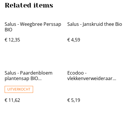
Related items
Salus - Weegbree Perssap
Salus - Janskruid thee Bio
BIO
€ 12,35
€ 4,59
Salus - Paardenbloem
Ecodoo -
plantensap BIO
vlekkenverweideraar
(Spijsvertering)
250ml
UITVERKOCHT
€ 11,62
€ 5,19