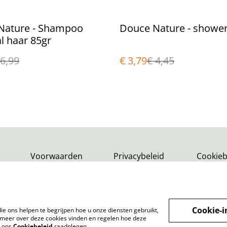
%
Nature - Shampoo
Douce Nature - shower
l haar 85gr
 6,99
€ 3,79
€ 4,45
Voorwaarden
Privacybeleid
Cookieb
Cookie-i
ie ons helpen te begrijpen hoe u onze diensten gebruikt,
meer over deze cookies vinden en regelen hoe deze
k ons
Cookiebeleid
raadplegen.