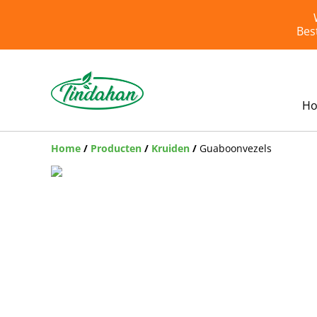
Bes
H
Home
/
Producten
/
Kruiden
/
Guaboonvezels