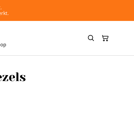
.
rkt.
hop
zels