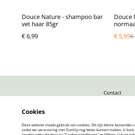
%
Douce Nature - shampoo bar
Douce 
vet haar 85gr
normaa
€ 6,99
€ 5,95
€
Contact
Cookies
Deze website maakt gebruik van cookies. Dit zijn kleine bestanden d
zodat we uw ervaring met SumUp nog beter kunnen maken. U kunt 
worden gebruikt door op "Cookie-instellingen" te klikken. U kunt oo