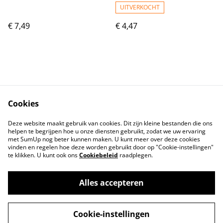
UITVERKOCHT
€ 7,49
€ 4,47
Cookies
Contact
Voorwaarden
Deze website maakt gebruik van cookies. Dit zijn kleine bestanden die ons
Privacybeleid
Cookiebeleid
helpen te begrijpen hoe u onze diensten gebruikt, zodat we uw ervaring
met SumUp nog beter kunnen maken. U kunt meer over deze cookies
vinden en regelen hoe deze worden gebruikt door op "Cookie-instellingen"
te klikken. U kunt ook ons
Cookiebeleid
raadplegen.
Alles accepteren
©
2026
Tindahan Reform
Cookie-instellingen
powered by