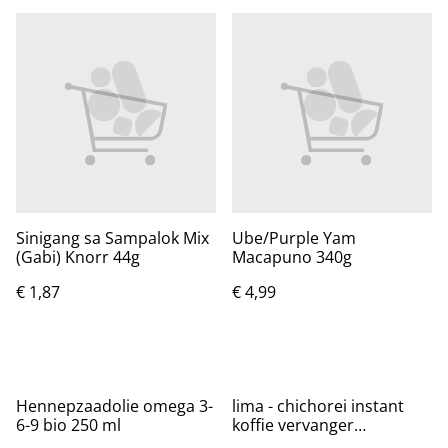
Sinigang sa Sampalok Mix
Ube/Purple Yam
(Gabi) Knorr 44g
Macapuno 340g
€ 1,87
€ 4,99
Hennepzaadolie omega 3-
lima - chichorei instant
6-9 bio 250 ml
koffie vervanger
(glutenvrij) 33kopjes