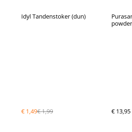
%
Idyl Tandenstoker (dun)
Purasan
powde
€ 1,49
€ 1,99
€ 13,95