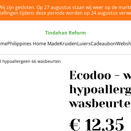
Wij zijn gesloten. Op 27 augustus staan wij weer op de markt
tellingen tijdens deze periode worden op 24 augustus verwe
Tindahan Reform
ome
Philippines Home Made
Kruiden
Luiers
Cadeaubon
Webs
l hypoallergeen 66 wasbeurten
Ecodoo - 
hypoaller
wasbeurt
€ 12,35