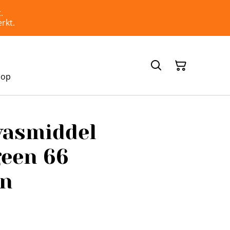
.
rkt.
hop
wasmiddel
geen 66
en