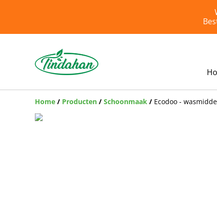
Bes
H
Home
/
Producten
/
Schoonmaak
/
Ecodoo - wasmidde