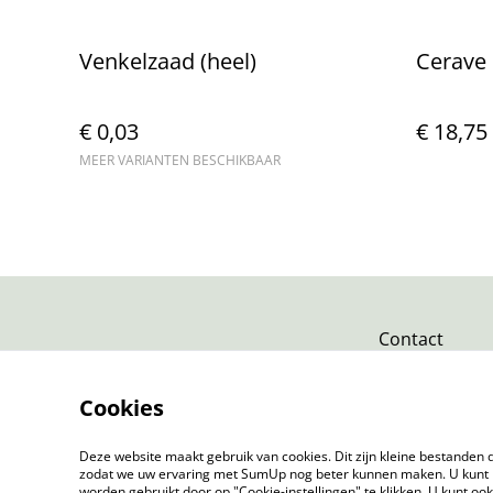
Venkelzaad (heel)
Cerave 
€ 0,03
€ 18,75
MEER VARIANTEN BESCHIKBAAR
Contact
Cookies
Deze website maakt gebruik van cookies. Dit zijn kleine bestanden d
zodat we uw ervaring met SumUp nog beter kunnen maken. U kunt 
worden gebruikt door op "Cookie-instellingen" te klikken. U kunt oo