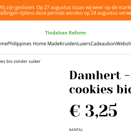
Wij zijn gesloten. Op 27 augustus staan wij weer op de markt
tellingen tijdens deze periode worden op 24 augustus verwe
Tindahan Reform
ome
Philippines Home Made
Kruiden
Luiers
Cadeaubon
Webs
es bio zonder suiker
Damhert -
cookies bi
€ 3,25
AANTAL