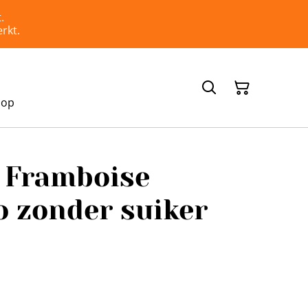
.
rkt.
hop
 Framboise
o zonder suiker