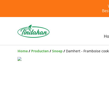
Bes
H
Home
/
Producten
/
Snoep
/
Damhert - Framboise cooki