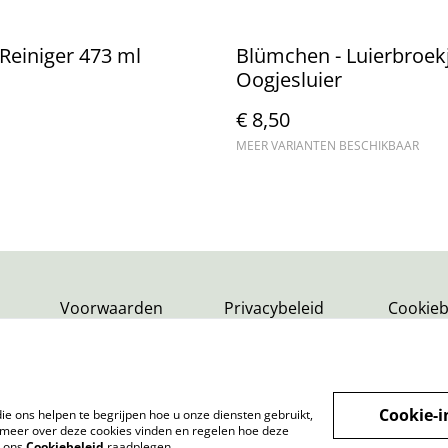
Reiniger 473 ml
Blümchen - Luierbroek
Oogjesluier
€ 8,50
MEER VARIANTEN BESCHIKBAAR
Voorwaarden
Privacybeleid
Cookieb
Cookie-i
ie ons helpen te begrijpen hoe u onze diensten gebruikt,
meer over deze cookies vinden en regelen hoe deze
k ons
Cookiebeleid
raadplegen.