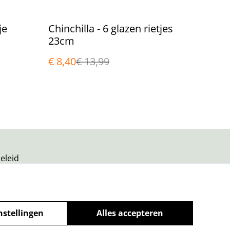
%
je
Chinchilla - 6 glazen rietjes
23cm
€ 8,40
€ 13,99
eleid
nstellingen
Alles accepteren