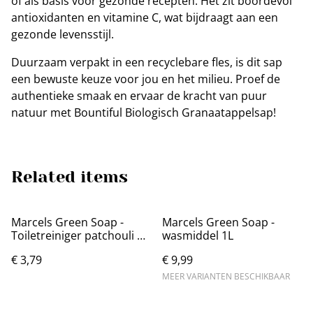
of als basis voor gezonde recepten. Het zit boordevol
antioxidanten en vitamine C, wat bijdraagt aan een
gezonde levensstijl.
Duurzaam verpakt in een recyclebare fles, is dit sap
een bewuste keuze voor jou en het milieu. Proef de
authentieke smaak en ervaar de kracht van puur
natuur met Bountiful Biologisch Granaatappelsap!
Related items
Marcels Green Soap -
Marcels Green Soap -
Toiletreiniger patchouli en
wasmiddel 1L
cranberry 750ml
€ 3,79
€ 9,99
MEER VARIANTEN BESCHIKBAAR