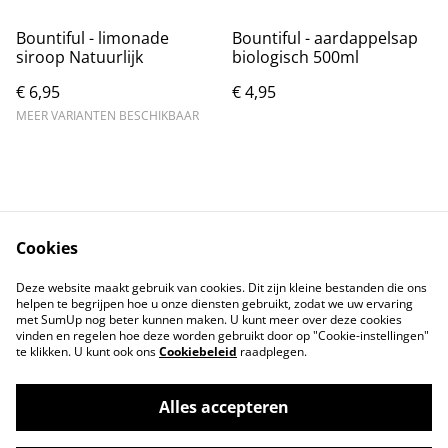
Bountiful - limonade
Bountiful - aardappelsap
siroop Natuurlijk
biologisch 500ml
€ 6,95
€ 4,95
MEER VARIANTEN BESCHIKBAAR
Cookies
Contact
Voorwaarden
Deze website maakt gebruik van cookies. Dit zijn kleine bestanden die ons
Privacybeleid
Cookiebeleid
helpen te begrijpen hoe u onze diensten gebruikt, zodat we uw ervaring
met SumUp nog beter kunnen maken. U kunt meer over deze cookies
vinden en regelen hoe deze worden gebruikt door op "Cookie-instellingen"
te klikken. U kunt ook ons
Cookiebeleid
raadplegen.
Alles accepteren
©
2026
Tindahan Reform