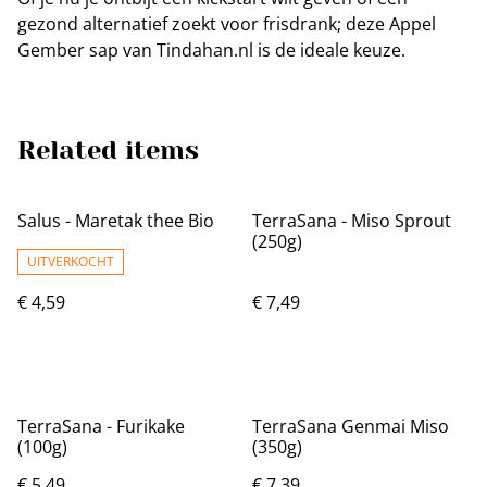
gezond alternatief zoekt voor frisdrank; deze Appel
Gember sap van Tindahan.nl is de ideale keuze.
Related items
Salus - Maretak thee Bio
TerraSana - Miso Sprout
(250g)
UITVERKOCHT
€ 4,59
€ 7,49
TerraSana - Furikake
TerraSana Genmai Miso
(100g)
(350g)
€ 5,49
€ 7,39