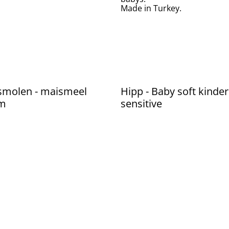
Made in Turkey.
smolen - maismeel
Hipp - Baby soft kind
am
sensitive