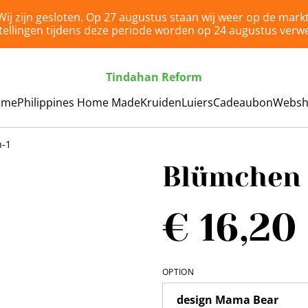
Wij zijn gesloten. Op 27 augustus staan wij weer op de markt
tellingen tijdens deze periode worden op 24 augustus verwe
Tindahan Reform
ome
Philippines Home Made
Kruiden
Luiers
Cadeaubon
Webs
n-1
Blümchen 
€ 16,20
OPTION