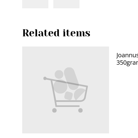
Related items
Joannu
350gr