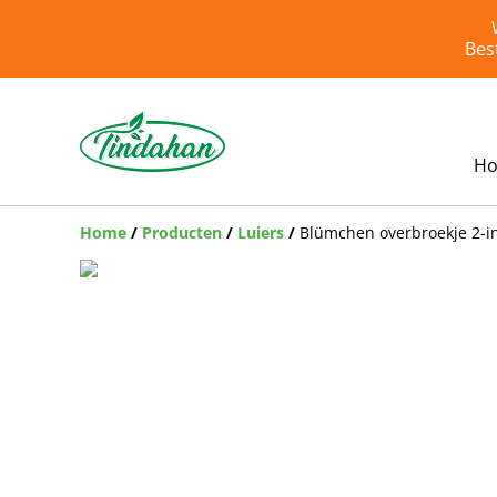
Bes
H
Home
/
Producten
/
Luiers
/
Blümchen overbroekje 2-i