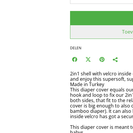
Toev
DELEN
2in1 shell with velcro inside
and enjoy this supersoft, s
Made in Turkey
This diaper cover equals our
hook and loop to fix our 2in
both sides, that fit to the r
cover is big enough to also 
bamboo diaper). It can also 
inside velcro has got a secu
This diaper cover is meant to
babys.