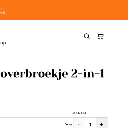
.
rkt.
hop
overbroekje 2-in-1
AANTAL