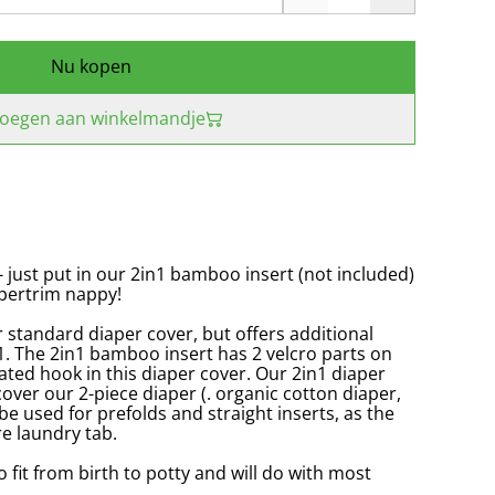
Nu kopen
oegen aan winkelmandje
 - just put in our 2in1 bamboo insert (not included)
upertrim nappy!
 standard diaper cover, but offers additional
1. The 2in1 bamboo insert has 2 velcro parts on
elated hook in this diaper cover. Our 2in1 diaper
cover our 2-piece diaper (. organic cotton diaper,
be used for prefolds and straight inserts, as the
re laundry tab.
 fit from birth to potty and will do with most