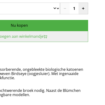
Nu kopen
oegen aan winkelmandje
bsorberende, ongebleekte biologische katoenen
even Birdseye (oogjesluier). Met ingenaaide
kfunctie.
 vochtwerende broek nodig. Naast de Blümchen
ngbare modellen.