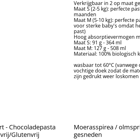
Verkrijgbaar in 2 op maat 
Maat S (2-5 kg): perfecte p
maanden
Maat M (5-10 kg): perfecte 
voor sterke baby's omdat het
past)
Hoog absorptievermogen me
Maat S: 91 g - 364 ml
Maat M: 127 g - 508 ml
Materiaal: 100% biologisch 
wasbaar tot 60°C (vanwege d
vochtige doek zodat de mate
zijn gedrukt weer loskomen en
t - Chocoladepasta
Moerasspirea / olmspri
vrij/Glutenvrij
gesneden