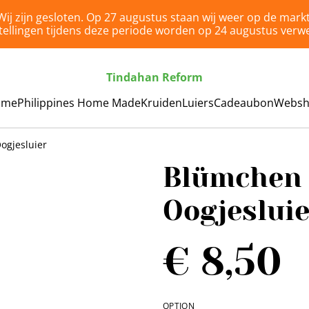
Wij zijn gesloten. Op 27 augustus staan wij weer op de markt
tellingen tijdens deze periode worden op 24 augustus verwe
Tindahan Reform
ome
Philippines Home Made
Kruiden
Luiers
Cadeaubon
Webs
ogjesluier
Blümchen 
Oogjesluie
€ 8,50
OPTION