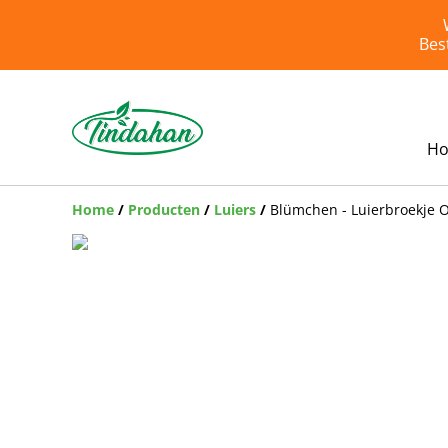
Bes
H
Home
/
Producten
/
Luiers
/
Blümchen - Luierbroekje O