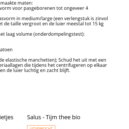
gemaakte maten:
asvorm voor pasgeborenen tot ongeveer 4
pasvorm in medium/large (een verlengstuk is zinvol
 de taille vergroot en de luier meestal tot 15 kg
t laag volume (onderdompelingstest):
katoen
e elastische manchetten); Schud het uit met een
riaallagen die tijdens het centrifugeren op elkaar
 de luier luchtig en zacht blijft.
etjes
Salus - Tijm thee bio
UITVERKOCHT