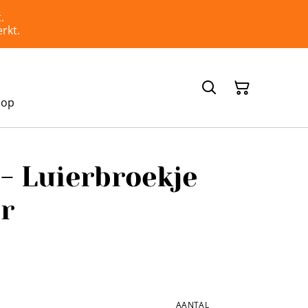
.
rkt.
hop
- Luierbroekje
r
AANTAL