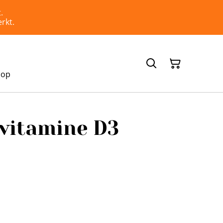
.
rkt.
hop
 vitamine D3