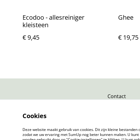
Ecodoo - allesreiniger
Ghee
kleisteen
€ 9,45
€ 19,75
Contact
Cookies
Deze website maakt gebruik van cookies. Dit zijn kleine bestanden d
zodat we uw ervaring met SumUp nog beter kunnen maken. U kunt 
worden gebruikt door op "Cookie-instellingen" te klikken. U kunt oo