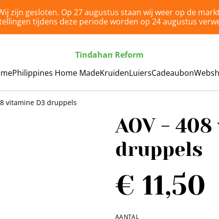
Wij zijn gesloten. Op 27 augustus staan wij weer op de markt
tellingen tijdens deze periode worden op 24 augustus verwe
Tindahan Reform
ome
Philippines Home Made
Kruiden
Luiers
Cadeaubon
Webs
08 vitamine D3 druppels
AOV - 408
druppels
€ 11,50
AANTAL