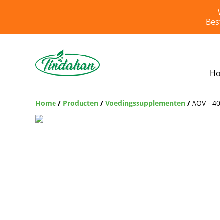
Bes
H
Home
/
Producten
/
Voedingssupplementen
/
AOV - 4