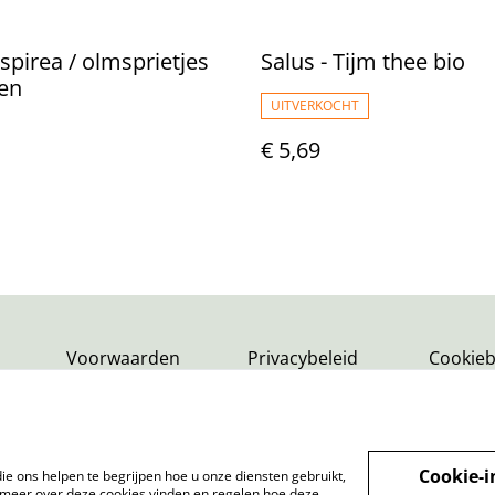
pirea / olmsprietjes
Salus - Tijm thee bio
en
UITVERKOCHT
€ 5,69
Voorwaarden
Privacybeleid
Cookieb
Cookie-i
ie ons helpen te begrijpen hoe u onze diensten gebruikt,
meer over deze cookies vinden en regelen hoe deze