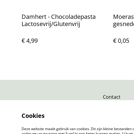
Damhert - Chocoladepasta
Moerass
Lactosevrij/Glutenvrij
gesned
€ 4,99
€ 0,05
Contact
Cookies
Deze website maakt gebruik van cookies. Dit zijn kleine bestanden d
zodat we uw ervaring met SumUp nog beter kunnen maken. U kunt 