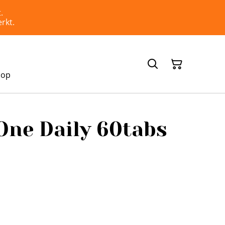
.
rkt.
hop
One Daily 60tabs