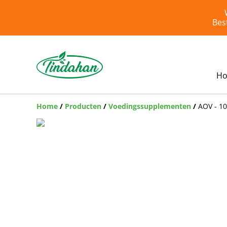
Bes
H
Home
/
Producten
/
Voedingssupplementen
/
AOV - 10